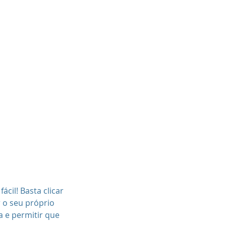
Home
Quem Somos
Serviços
Cont
ácil! Basta clicar
 o seu próprio
a e permitir que