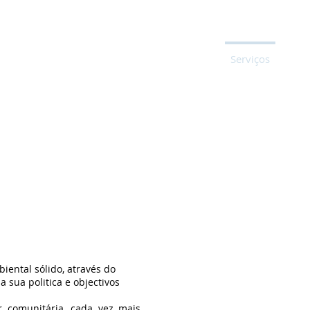
Home
Quem Somos
Serviços
Cont
ental sólido, através do
 sua politica e objectivos
r comunitária, cada vez mais