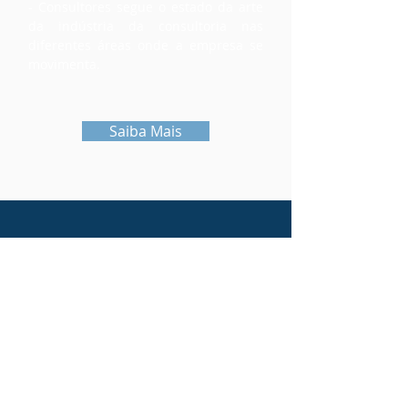
- Consultores segue o estado da arte
da indústria da consultoria nas
diferentes áreas onde a empresa se
movimenta.
Saiba Mais
FALE CONNOSCO
FTF - Consultores, Lda.
Rua Padre Manuel de Castro, 21
4465-199
- S. Mamede de Infesta