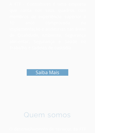
A FTF - Consultores é uma empresa
que conta nos seus quadros com
membros de experiência superior a
10 anos comprovada na
implementação e auditorias nas áreas
de Qualidade, Ambiente, Segurança
alimentar, Segurança e Saúde no
Trabalho e cadeias de custódia
Saiba Mais
Quem somos
O desenvolvimento de serviços da FTF